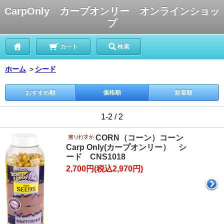
CarpOnly カープオンリー オンラインショッ
プ
カート
検索
ホーム
＞
シード
おすすめ順
価格順
新着順
1-2 / 2
CORN（コーン）コーン
Carp Only(カープオンリー） シ
ード CNS1018
2,700円(税込2,970円)