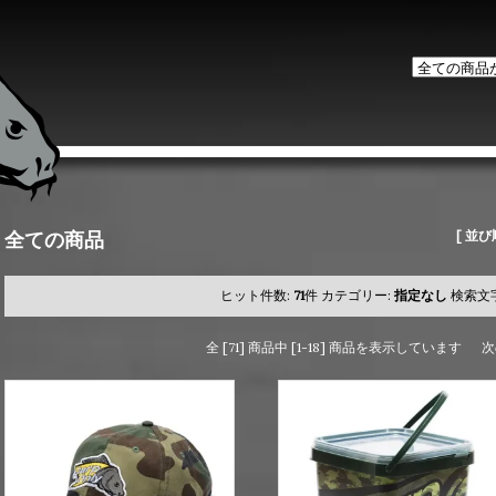
全ての商品
[ 並び
ヒット件数:
71
件
カテゴリー:
指定なし
検索文
全 [71] 商品中 [1-18] 商品を表示しています
次