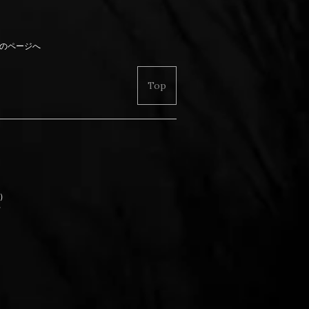
のページへ
Top
別）
せ