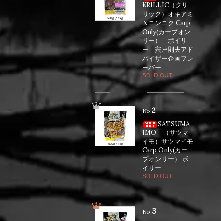
KRILLIC（クリ
リック）オキアミ
＆ニンニク Carp
Only(カープオン
リー） ボイリ
ー 宍戸則夫アド
バイザー企画フレ
ーバー
SOLD OUT
2
No.
SATSUMA
IMO （サツマ
イモ）サツマイモ
Carp Only(カー
プオンリー） ボ
イリー
SOLD OUT
3
No.