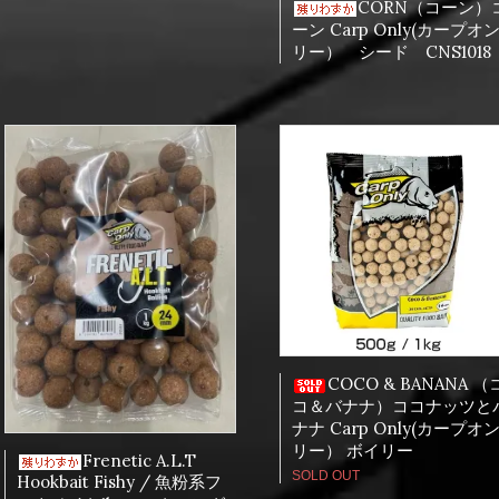
CORN（コーン）
ーン Carp Only(カープオ
リー） シード CNS1018
COCO & BANANA （
コ＆バナナ）ココナッツと
ナナ Carp Only(カープオ
リー） ボイリー
Frenetic A.L.T
SOLD OUT
Hookbait Fishy / 魚粉系フ