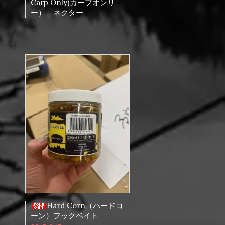
カ
Carp Only(カープオンリ
ー） ネクター
Hard Corn（ハードコ
ーン）フックベイト