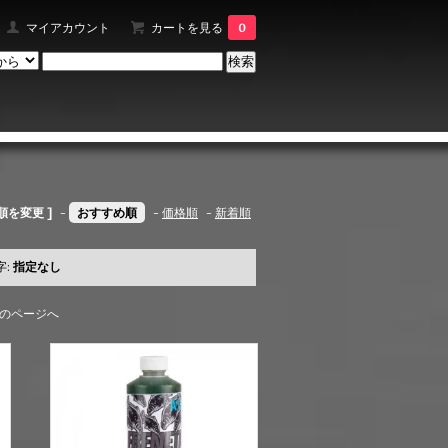
マイアカウント
カートを見る
0
順を変更 ]
-
おすすめ順
-
価格順
-
新着順
字:
指定なし
のページへ