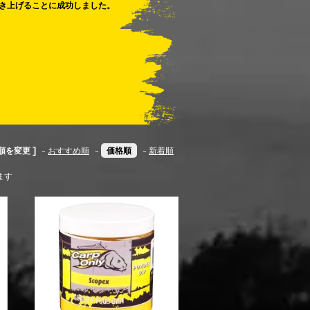
き上げることに成功しました。
順を変更 ]
-
おすすめ順
-
価格順
-
新着順
います