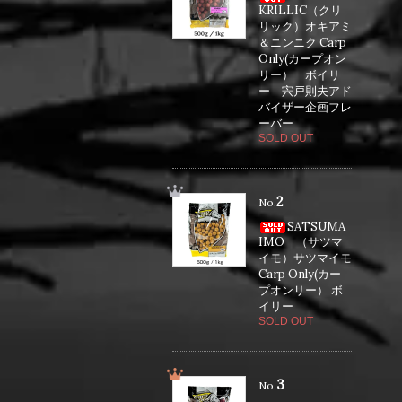
KRILLIC（クリ
リック）オキアミ
＆ニンニク Carp
Only(カープオン
リー） ボイリ
ー 宍戸則夫アド
バイザー企画フレ
ーバー
SOLD OUT
2
No.
SATSUMA
IMO （サツマ
イモ）サツマイモ
Carp Only(カー
プオンリー） ボ
イリー
SOLD OUT
3
No.