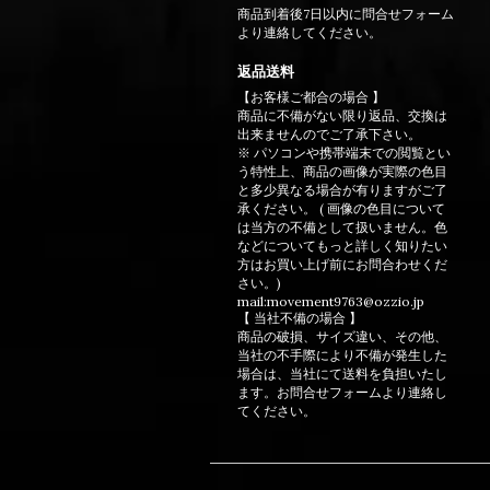
商品到着後7日以内に問合せフォーム
より連絡してください。
返品送料
【お客様ご都合の場合 】
商品に不備がない限り返品、交換は
出来ませんのでご了承下さい。
※ パソコンや携帯端末での閲覧とい
う特性上、商品の画像が実際の色目
と多少異なる場合が有りますがご了
承ください。 ( 画像の色目について
は当方の不備として扱いません。色
などについてもっと詳しく知りたい
方はお買い上げ前にお問合わせくだ
さい。)
mail:movement9763@ozzio.jp
【 当社不備の場合 】
商品の破損、サイズ違い、その他、
当社の不手際により不備が発生した
場合は、当社にて送料を負担いたし
ます。お問合せフォームより連絡し
てください。