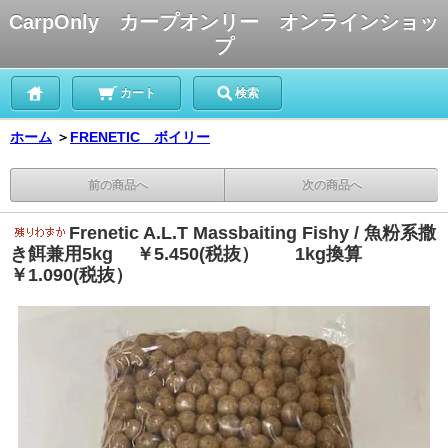
CarpOnly カープオンリー オンラインショッ
プ
カート
検索
ホーム
＞
FRENETIC ボイリー
前の商品へ
次の商品へ
Frenetic A.L.T Massbaiting Fishy / 魚粉系撒
き餌兼用5kg ￥5.450(税抜） 1kg換算
￥1.090(税抜）