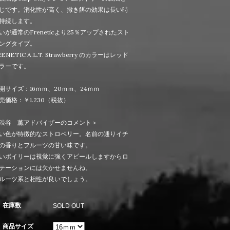
じです。消化性が高く、撒き餌の効果は長い時
持続します。
いが通常のFreneticより25％アップされたスト
ングタイプ。
RENETIC A.L.T. Strawberry のカラーはレッド
ラーです。
開サイズ：16ｍｍ、20ｍｍ、24ｍｍ
売価格：￥1.230（税抜）
渋谷 薫アドバイザーのコメント＞
い色が特徴的なストロベリー。名前の通りイチ
の香りとフルーツの甘い味です。
いボイリーは視覚に強くアピールしますからロ
テーションには欠かせませんね。
ルーツ系と相性が良いでしょう。
在庫数
SOLD OUT
商品サイズ