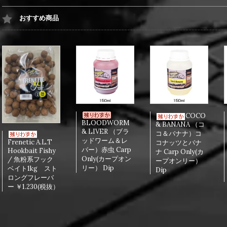
おすすめ商品
COCO
BLOODWORM
& BANANA （コ
& LIVER （ブラ
コ＆バナナ）コ
ッドワーム＆レ
Frenetic A.L.T
コナッツとバナ
バー）赤虫 Carp
Hookbait Fishy
ナ Carp Only(カ
Only(カープオン
/ 魚粉系フック
ープオンリー）
リー） Dip
ベイト1kg スト
Dip
ロングフレーバ
ー ￥1.230(税抜）