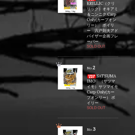
KRILLIC（クリ
リック）オキアミ
＆ニンニク Carp
Only(カープオン
リー） ボイリ
ー 宍戸則夫アド
バイザー企画フレ
ーバー
SOLD OUT
2
No.
SATSUMA
IMO （サツマ
イモ）サツマイモ
Carp Only(カー
プオンリー） ボ
イリー
SOLD OUT
3
No.