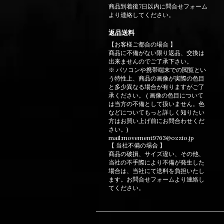
商品到着後7日以内に問合せフォーム
より連絡してください。
返品送料
【お客様ご都合の場合 】
商品に不備がない限り返品、交換は
出来ませんのでご了承下さい。
※ パソコンや携帯端末での閲覧とい
う特性上、商品の画像が実際の色目
と多少異なる場合が有りますがご了
承ください。 ( 画像の色目について
は当方の不備として扱いません。色
などについてもっと詳しく知りたい
方はお買い上げ前にお問合わせくだ
さい。)
mail:movement9763@ozzio.jp
【 当社不備の場合 】
商品の破損、サイズ違い、その他、
当社の不手際により不備が発生した
場合は、当社にて送料を負担いたし
ます。お問合せフォームより連絡し
てください。