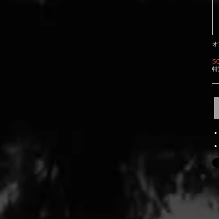
オ
S
特