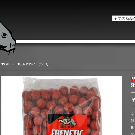
TOP
>
FRENETIC ボイリー
S
￥
今
卵
拡
の