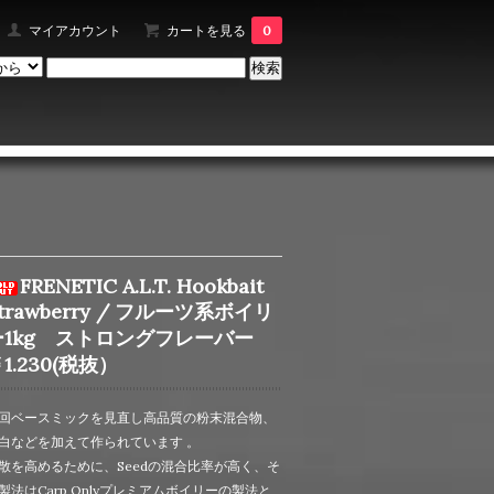
マイアカウント
カートを見る
0
FRENETIC A.L.T. Hookbait
trawberry / フルーツ系ボイリ
ー1kg ストロングフレーバー
1.230(税抜）
回ベースミックを見直し高品質の粉末混合物、
白などを加えて作られています 。
散を高めるために、Seedの混合比率が高く、そ
製法はCarp Onlyプレミアムボイリーの製法と