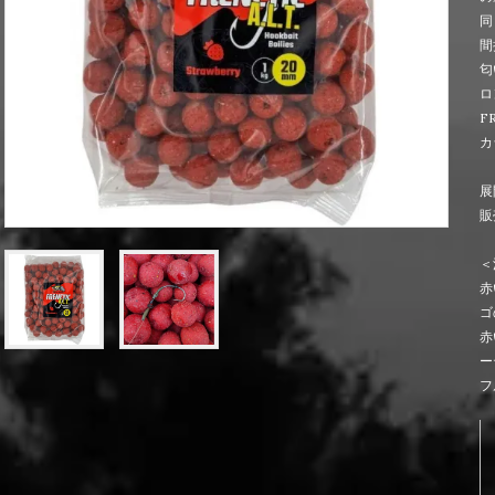
同
間
匂
ロ
F
カ
展
販
＜
赤
ゴ
赤
ー
フ